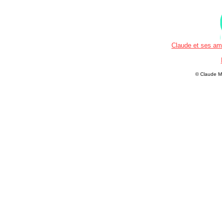
Claude et ses ami
© Claude M