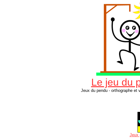
Le jeu du 
Jeux du pendu - orthographe et vo
Jeux 