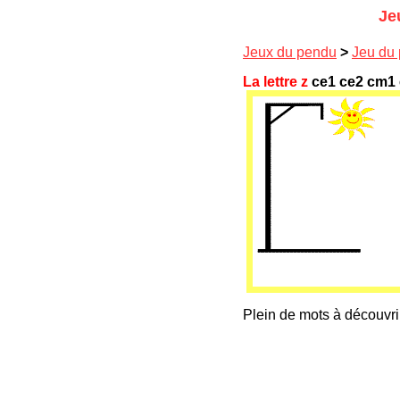
Je
Jeux du pendu
>
Jeu d
La lettre z
ce1 ce2 cm1 
Plein de mots à découvrir