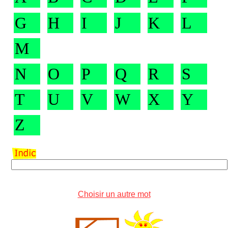
G
H
I
J
K
L
M
N
O
P
Q
R
S
T
U
V
W
X
Y
Z
Choisir un autre mot