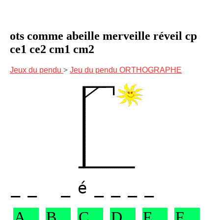
ots comme abeille merveille réveil cp
ce1 ce2 cm1 cm2
Jeux du pendu
>
Jeu du pendu ORTHOGRAPHE
__ _é____
A
B
C
D
E
F