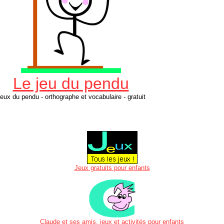
Le jeu du pendu
eux du pendu - orthographe et vocabulaire - gratuit
Jeux gratuits pour enfants
Claude et ses amis, jeux et activités pour enfants